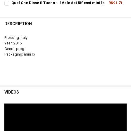
Quel Che Disse il Tuono - Il Velo dei Riflessi mini lp
R$91.71
STOCK:
CURRENT
QUANTITY:
DECREASE QUANTITY OF MURPLE - IL VIAGGIO MINI LP
INCREASE QUANTITY OF MURPLE - IL VIAGGIO MINI LP
STOCK:
DESCRIPTION
Pressing: Italy
Year: 2016
Genre: prog
Packaging: mini lp
VIDEOS