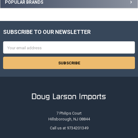
Sidebar
POPULAR BRANDS
SUBSCRIBE TO OUR NEWSLETTER
Footer
Email
Address
7 Philips Court
Hillsborough, NJ 08844
Call us at 9734201349