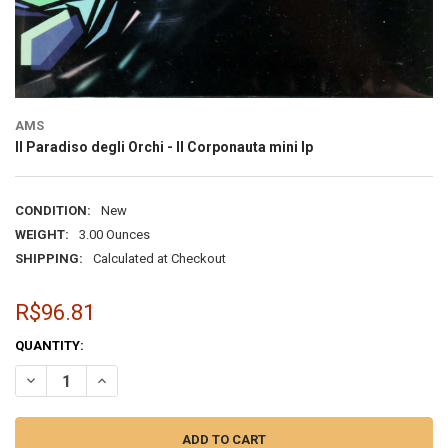
AMS
Il Paradiso degli Orchi - Il Corponauta mini lp
CONDITION:
New
WEIGHT:
3.00 Ounces
SHIPPING:
Calculated at Checkout
R$96.81
CURRENT
QUANTITY:
STOCK:
DECREASE QUANTITY OF IL PARADISO DEGLI ORCHI - IL CORPONAUTA
INCREASE QUANTITY OF IL PARADISO DEGLI ORCHI - IL 